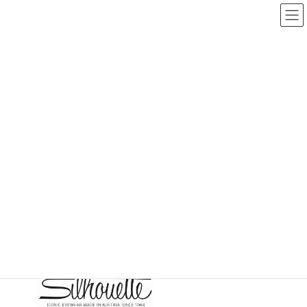
コ
ナ
ン
ビ
テ
ゲ
ン
ー
ツ
シ
へ
ョ
取扱商品
ス
ン
キ
に
ッ
移
プ
動
ホーム
取扱商品
アイウェア